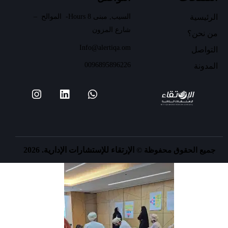
الرئيسية
السيب, مبنى 8 Hours- الموالح –
شارع المزون
من نحن؟
Info@alertiqa.om
التواصل
00968
95896226
المدونة
الإرتقاء للإستشارات الإدارية. 2026
جميع الحقوق محفوظة ©