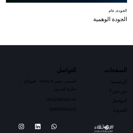
الجودة
,
عام
الجودة الوهمية
الصفحات
التواصل
الرئيسية
السيب, مبنى 8 Hours- الموالح –
شارع المزون
من نحن؟
Info@alertiqa.om
التواصل
00968
95896226
المدونة