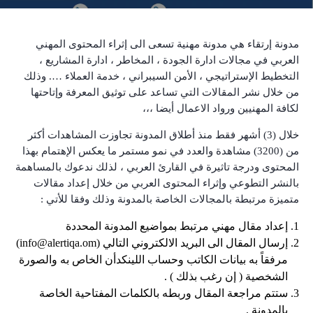
مدونة إرتقاء هي مدونة مهنية تسعى الى إثراء المحتوى المهني
العربي في مجالات ادارة الجودة ، المخاطر ، ادارة المشاريع ،
التخطيط الإستراتيجي ، الأمن السيبراني ، خدمة العملاء …. وذلك
من خلال نشر المقالات التي تساعد على توثيق المعرفة وإتاحتها
لكافة المهنيين ورواد الاعمال أيضا ،،،
خلال (3) أشهر فقط منذ أطلاق المدونة تجاوزت المشاهدات أكثر
من (3200) مشاهدة والعدد في نمو مستمر ما يعكس الإهتمام بهذا
المحتوى ودرجة تاثيرة في القارئ العربي ، لذلك ندعوك بالمساهمة
بالنشر التطوعي وإثراء المحتوى العربي من خلال إعداد مقالات
متميزة مرتبطة بالمجالات الخاصة بالمدونة وذلك وفقا للأتي :
إعداد مقال مهني مرتبط بمواضيع المدونة المحددة
إرسال المقال الى البريد الالكتروني التالي (info@alertiqa.om)
مرفقاً به بيانات الكاتب وحساب اللينكدأن الخاص به والصورة
الشخصية ( إن رغب بذلك ) .
ستتم مراجعة المقال وربطه بالكلمات المفتاحية الخاصة
بالمدونة .