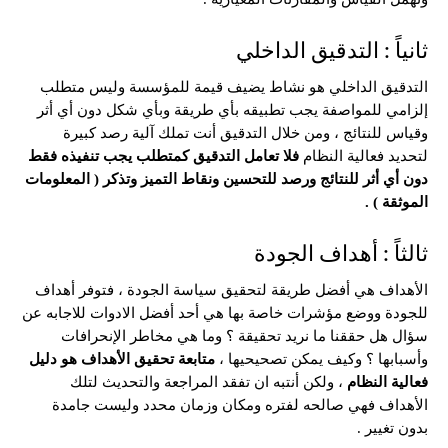
ثانياً : التدقيق الداخلي
التدقيق الداخلي هو نشاط يضيف قيمة للمؤسسة وليس متطلب
إلزامي للمواصفة يجب تطبيقه بأي طريقة وبأي شكل دون أي أثر
وقياس للنتائج ، ومن خلال التدقيق أنت تملك آلية رصد كبيرة
لتحديد فعالية النظام
فلا تعامل التدقيق كمتطلب يجب تنفيذه فقط
دون أي أثر للنتائج ورصد للتحسين ونقاط التميز وتذكر ( المعلومات
الموثقة ) .
ثالثاً : أهداف الجودة
الأهداف هي أفضل طريقة لتحقيق سياسة الجودة ، فتوفر أهداف
للجودة ووضع مؤشرات خاصة بها هي أحد أفضل الادوات للاجابه عن
سؤال هل حققنا ما نريد تحقيقة ؟ وما هي مخاطر الإنحرافات
وأسبابها ؟ وكيف يمكن تصحيحيها ،
متابعة تحقيق الأهداف هو دليل
فعالية النظام
، ولكن أنتبه ان تفقد المراجعة والتحديث لتلك
الأهداف فهي صالحه لفتره ومكان وزمان محدد وليست جامدة
بدون تغيير .