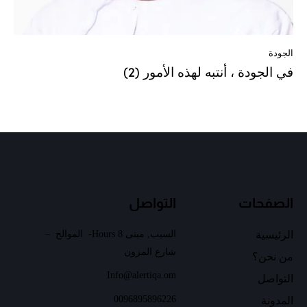
الجودة
في الجودة ، أنتبه لهذه الأمور (2)
الصفحات
التواصل
الرئيسية
السيب, مبنى 8 Hours- الموالح –
شارع المزون
من نحن؟
Info@alertiqa.om
التواصل
00968
95896226
المدونة