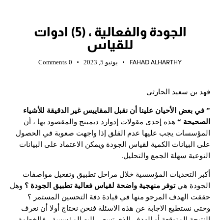
الجودة
الجودة والفعالية ، (5) ادوات
للقياس
FAHAD ALHARTHY
يونيو 5, 2023
0
Comments
فهد بن سعيد الحارثي
” في بعض الأحيان علينا أن نقبل المقاييس غير الدقيقة للأشياء
الصحيحة “
هذه إحدى مقولات إدوارد ديمينج والمقصود بها ، أن
المؤسسات يجب عليها عدم القلق إذا واجهت صعوبة في الحصول
على البيانات الكمية لقياس الجودة ويمكن الاعتماد على البيانات
النوعية سهلة الجمع والتحليل.
أكبر التحديات المؤسسية خلال مراحل تطبيق وتفعيل مواصفات
الجودة هي
توفر منهجية واضحة لقياس فعالية تطبيق الجودة ؟
وهل
حققت الهدف المرجو منها في قيادة دفة التحسين المستمر ؟
وحتى نستطيع الاجابة عن هذه الاسئلة فنحن نحتاج أولا أن نعرف
النتيجة المتوقعة أو الهدف الذي تسعى إليه المؤسسة ، فالخطوة