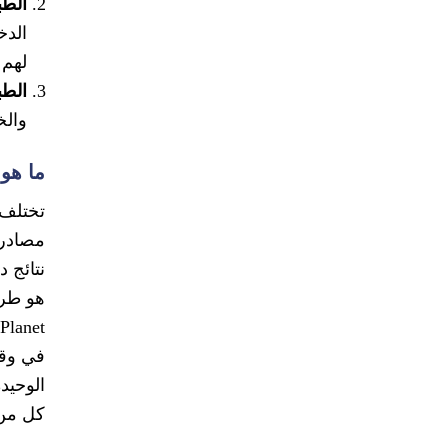
الطب
الدخ
لهم 
الطب
والخ
ما هو
تختلف 
مصادر 
نتائج 
هو طري
في وقت
الوحيد
كل من 