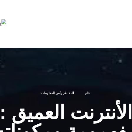
عام
المخاطر وأمن المعلومات
لأنترنت العميق :
فهمومة ومكوناته