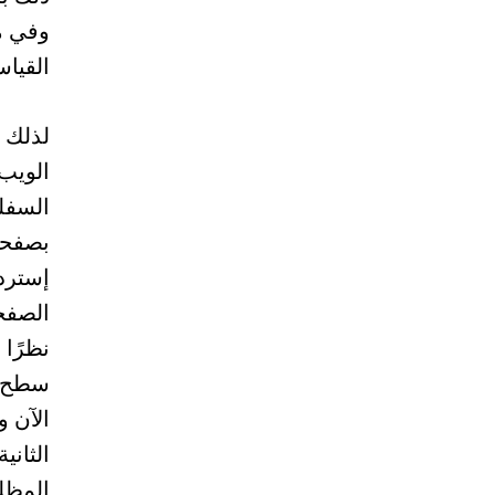
وفي مو
القياسي
لذلك 
الويب 
السفلي
بصفحا
إستردا
الصفحا
نظرًا 
سطح ا
الآن و
الثاني
المظل