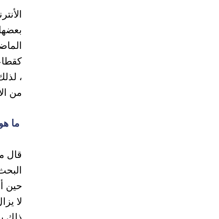
الأنتر
بعضها
الماض
كقطاعا
، لذل
من الأ
ما هو
البحث
حين أن
لا يز
ذلك ب