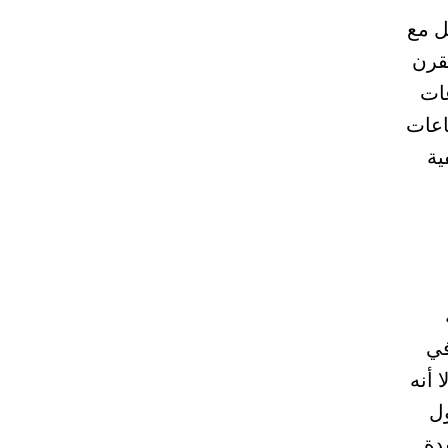
ل مع
قرن
عات
اعات
ية
ة
في
 أنه
ول
دة