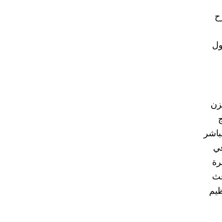
ح
ول
زن
ج
باشر
في
شرة
حث
ظيم