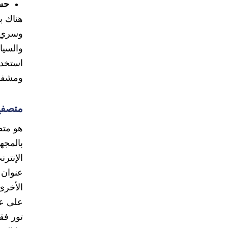
حس
هناك ب
وسري ل
والسيا
استخدا
ومشفر
متصفح r
هو مت
بالمجه
الإنتر
الأخرى
على عك
تور فق