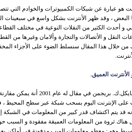
نت هو عبارة عن شبكات الكمبيوترات والخوادم التي تتص
 البعض ، وقد ظهر الأنترنت بشكل واسع في سبعينات ال
ي و أحدث الكثير من النقلات النوعية في مختلف القطا
ت النقل و الأتصالات والتجارة وألامان وغيرها من القط
ك من خلال هذا المقال سنسلط الضوء على الأجزاء المخف
نترنت.
 الأنترنت العميق.
قال مايكل.ك. بريجمن في مقال له عام 2001 أنة يمكن مقارن
 على الإنترنت اليوم بسحب شبكة عبر سطح المحيط ، 
ه قد يتم اكتشاف قدر كبير من المعلومات في الشبكة إلا
ال هناك ثروة من المعلومات العميقة مفقودة و السبب ح
سيط وهو : معظم معلومات الويب مدفونة في أماكن بعي