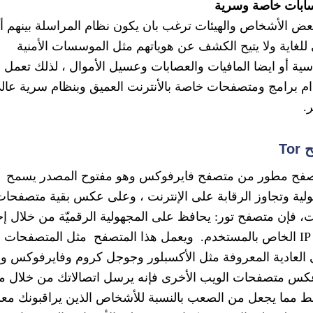
ابات خاصة وسرية
عض الأشخاص والهيئات ترغب بان يكون نظام المراسلة بينهم أ
لغاية ولا يتيح الكشف عن هوياتهم مثل الموسسات الأمنية
سية أو ايضا المافيات والعصابات وعسيل الأموال ، لذلك تعمل 
م برامج ومتصفحات خاصة بالأنترنت العميق وبنظام سرية عال
.
To
صفح مطور من متصفح فايرفوكس وهو مفتوح المصدر يسمح
ولية وتجاوز الرقابة على الإنترنت ، وعلى عكس بقية متصفحا
نت، فإن متصفح تور: يحافظ على المجهولية الرقميّة من خلال إخ
عنوان IP الخاص بالمستخدم. ويعمل هذا المتصفح مثل المتصفحات
 العادية المعروفة مثل الأكسبلور وجوجل كروم وفايرفوكس ول
س متصفحات الويب الأخرى فإنه يرسل اتصالاتك من خلال 
ط مما يجعل من الصعب بالنسبة للأشخاص الذين يراقبونك مع