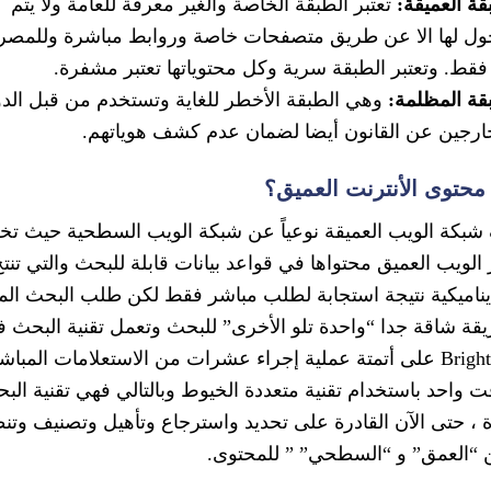
قة العميقة:
تعتبر الطبقة الخاصة والغير معرفة للعامة ولا يتم
ول لها الا عن طريق متصفحات خاصة وروابط مباشرة وللمصر
فقط. وتعتبر الطبقة سرية وكل محتوياتها تعتبر مشفرة.
قة المظلمة:
وهي الطبقة الأخطر للغاية وتستخدم من قبل الد
ارجين عن القانون أيضا لضمان عدم كشف هوياتهم.
 محتوى
الأنترنت العميق
؟
شبكة الويب العميقة نوعياً عن شبكة الويب السطحية حيث تخ
الويب العميق محتواها في قواعد بيانات قابلة للبحث والتي تنت
ديناميكية نتيجة استجابة لطلب مباشر فقط لكن طلب البحث الم
قة شاقة جدا “واحدة تلو الأخرى” للبحث وتعمل تقنية البحث 
BrightPlanet على أتمتة عملية إجراء عشرات من الاستعلامات المبا
 واحد باستخدام تقنية متعددة الخيوط وبالتالي فهي تقنية الب
ة ، حتى الآن القادرة على تحديد واسترجاع وتأهيل وتصنيف وتن
“العمق” و “السطحي” ” للمحتوى.