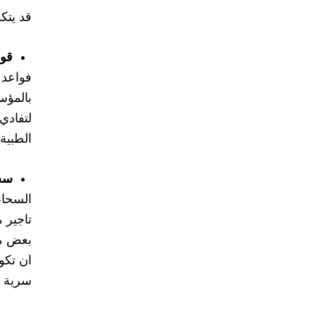
قد يتك
قوا
فواعد 
بالمؤس
لتفادي
الطبية
سحا
السحاب
تاجير 
بعض مؤ
ان تكو
سرية ا