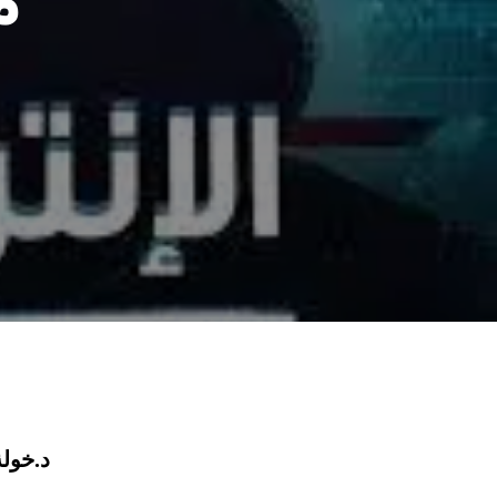
د.خول