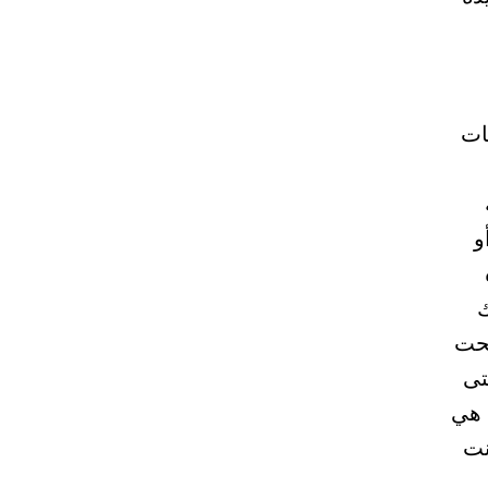
ات
و
ك
تحت
تى
 هي
نت