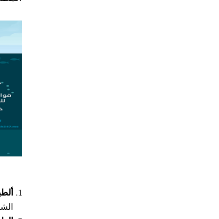
ألطب
الشب