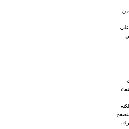
من
على
ي
ت
فاء
كنه
متصفح
رفة