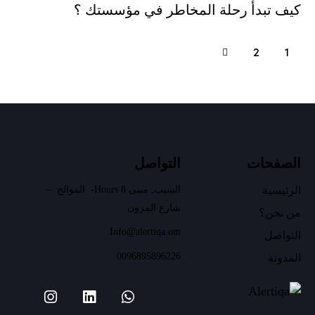
كيف تبدأ رحلة المخاطر في مؤسستك ؟
2
1
>
الصفحات
التواصل
الرئيسية
السيب, مبنى 8 Hours- الموالح –
شارع المزون
من نحن؟
Info@alertiqa.om
التواصل
00968
95896226
المدونة